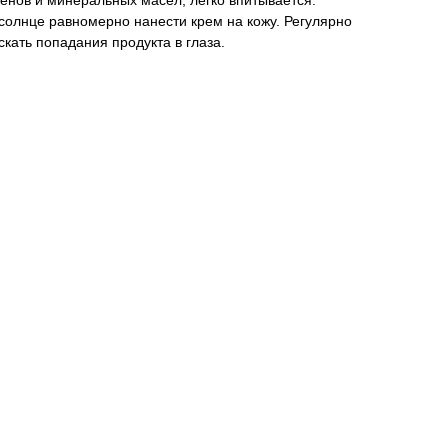
енов и минеральных масел, легко впитывается.
солнце равномерно нанести крем на кожу. Регулярно
кать попадания продукта в глаза.