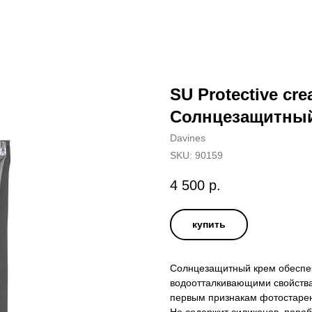
SU Protective cre
Солнцезащитный
Davines
SKU:
90159
4 500
р.
купить
Солнцезащитный крем обеспеч
водоотталкивающими свойства
первым признакам фотостарен