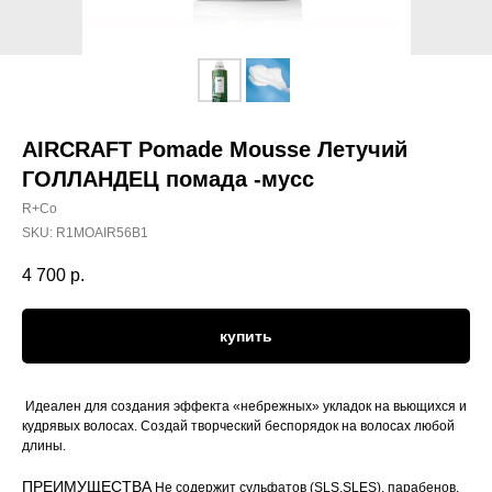
AIRCRAFT Pomade Mousse Летучий
ГОЛЛАНДЕЦ помада -мусс
R+Co
SKU:
R1MOAIR56B1
4 700
р.
купить
Идеален для создания эффекта «небрежных» укладок на вьющихся и
кудрявых волосах. Создай творческий беспорядок на волосах любой
длины.
ПРЕИМУЩЕСТВА
Не содержит сульфатов (SLS,SLES), парабенов,