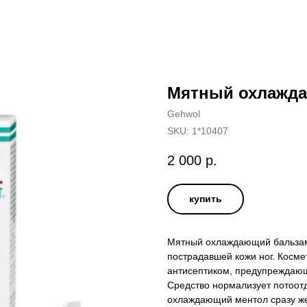
Мятный охлажд
Gehwol
SKU:
1*10407
2 000
р.
купить
Мятный охлаждающий бальзам
пострадавшей кожи ног. Косме
антисептиком, предупреждающ
Средство нормализует потоотд
охлаждающий ментол сразу же