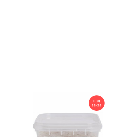
под
заказ